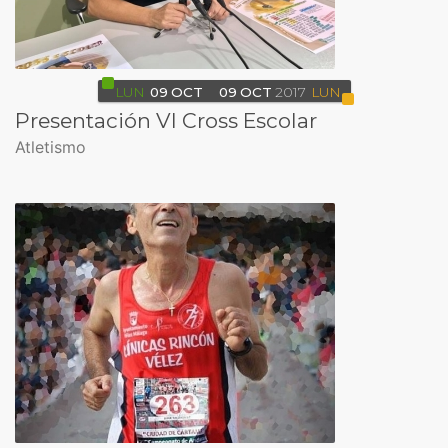
LUN
09
OCT
09
OCT
2017
LUN
Presentación VI Cross Escolar
Atletismo