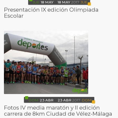
JUE
18
MAY
18
MAY
2017
JUE
Presentación IX edición Olimpiada
Escolar
DOM
23
ABR
23
ABR
2017
DOM
Fotos IV media maratón y II edición
carrera de 8km Ciudad de Vélez-Málaga