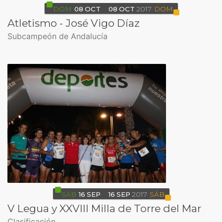
DOM
08
OCT
08
OCT
2017
DOM
Atletismo - José Vigo Díaz
Subcampeón de Andalucía
SÁB
16
SEP
16
SEP
2017
SÁB
V Legua y XXVIII Milla de Torre del Mar
Clasificación