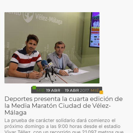
MIÉ
19
ABR
19
ABR
2017
MIÉ
Deportes presenta la cuarta edición de
la Media Maratón Ciudad de Vélez-
Málaga
La prueba de carácter solidario dará comienzo el
próximo domingo a las 9:00 horas desde el estadio
Vivar Téllez, con un recorrido que 21.097 metros que