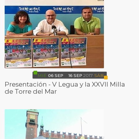
MIÉ
06
SEP
16
SEP
2017
SÁB
Presentación - V Legua y la XXVII Milla
de Torre del Mar