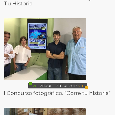
Tu Historia'.
VIE
28
JUL
28
JUL
2017
VIE
I Concurso fotográfico. "Corre tu historia"