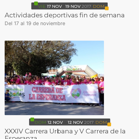
VIE
17
NOV
19
NOV
2017
DOM
Actividades deportivas fin de semana
Del 17 al 19 de noviembre
DOM
12
NOV
12
NOV
2017
DOM
XXXIV Carrera Urbana y V Carrera de la
Esperanza