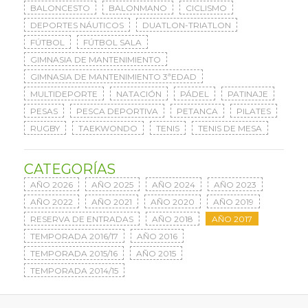
BALONCESTO
BALONMANO
CICLISMO
DEPORTES NÁUTICOS
DUATLON-TRIATLON
FÚTBOL
FÚTBOL SALA
GIMNASIA DE MANTENIMIENTO
GIMNASIA DE MANTENIMIENTO 3ªEDAD
MULTIDEPORTE
NATACIÓN
PÁDEL
PATINAJE
PESAS
PESCA DEPORTIVA
PETANCA
PILATES
RUGBY
TAEKWONDO
TENIS
TENIS DE MESA
CATEGORÍAS
AÑO 2026
AÑO 2025
AÑO 2024
AÑO 2023
AÑO 2022
AÑO 2021
AÑO 2020
AÑO 2019
RESERVA DE ENTRADAS
AÑO 2018
AÑO 2017
TEMPORADA 2016/17
AÑO 2016
TEMPORADA 2015/16
AÑO 2015
TEMPORADA 2014/15