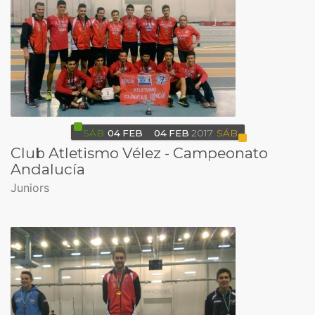
SÁB
04
FEB
04
FEB
2017
SÁB
Club Atletismo Vélez - Campeonato
Andalucía
Juniors