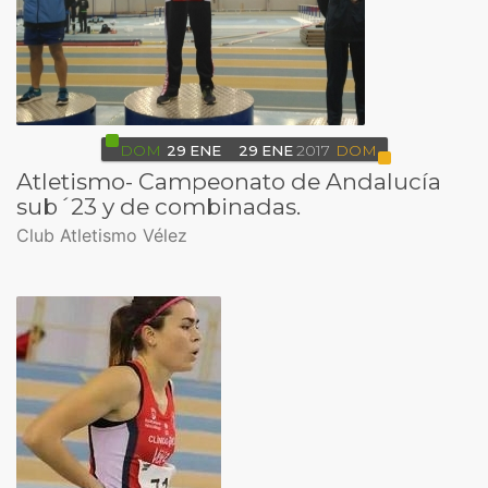
DOM
29
ENE
29
ENE
2017
DOM
Atletismo- Campeonato de Andalucía
sub´23 y de combinadas.
Club Atletismo Vélez