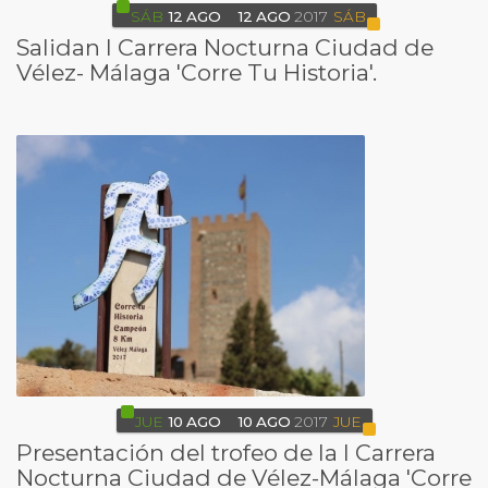
SÁB
12
AGO
12
AGO
2017
SÁB
Salidan I Carrera Nocturna Ciudad de
Vélez- Málaga 'Corre Tu Historia'.
JUE
10
AGO
10
AGO
2017
JUE
Presentación del trofeo de la I Carrera
Nocturna Ciudad de Vélez-Málaga 'Corre