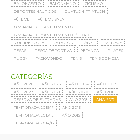
BALONCESTO
BALONMANO
CICLISMO
DEPORTES NÁUTICOS
DUATLON-TRIATLON
FÚTBOL
FÚTBOL SALA
GIMNASIA DE MANTENIMIENTO
GIMNASIA DE MANTENIMIENTO 3ªEDAD
MULTIDEPORTE
NATACIÓN
PÁDEL
PATINAJE
PESAS
PESCA DEPORTIVA
PETANCA
PILATES
RUGBY
TAEKWONDO
TENIS
TENIS DE MESA
CATEGORÍAS
AÑO 2026
AÑO 2025
AÑO 2024
AÑO 2023
AÑO 2022
AÑO 2021
AÑO 2020
AÑO 2019
RESERVA DE ENTRADAS
AÑO 2018
AÑO 2017
TEMPORADA 2016/17
AÑO 2016
TEMPORADA 2015/16
AÑO 2015
TEMPORADA 2014/15