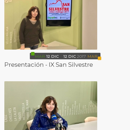
MAR
12
DIC
12
DIC
2017
MAR
Presentación - IX San Silvestre