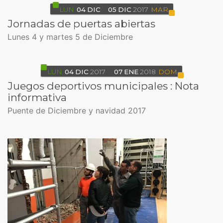
LUN
04
DIC
05
DIC
2017
MAR
Jornadas de puertas abiertas
Lunes 4 y martes 5 de Diciembre
LUN
04
DIC
2017
07
ENE
2018
DOM
Juegos deportivos municipales : Nota
informativa
Puente de Diciembre y navidad 2017