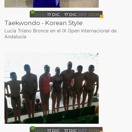
DOM
17
DIC
17
DIC
2017
DOM
Taekwondo - Korean Style
Lucía Triano Bronce en el IX Open Internacional de
Andalucía
DOM
17
DIC
17
DIC
2017
DOM