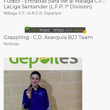
Fútbol - Entradas para ver al Málaga C.F.-
LaLiga Santander (L.F.P. 1ª División)
Málaga C.F. vs R.C.D. Espanyol
DOM
17
DIC
17
DIC
2017
DOM
Grappling - C.D. Axarquía BJJ Team
Noticias