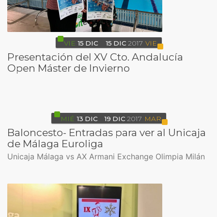
VIE
15
DIC
15
DIC
2017
VIE
Presentación del XV Cto. Andalucía
Open Máster de Invierno
MIÉ
13
DIC
19
DIC
2017
MAR
Baloncesto- Entradas para ver al Unicaja
de Málaga Euroliga
Unicaja Málaga vs AX Armani Exchange Olimpia Milán