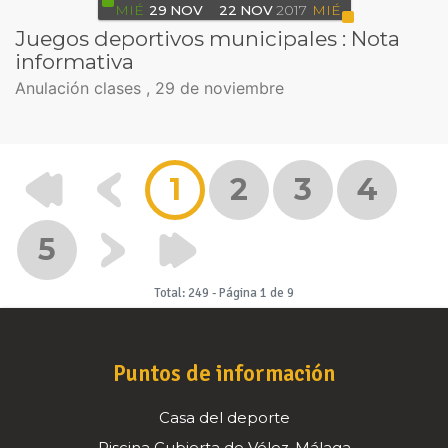
MIÉ
29
NOV
22
NOV
2017
MIÉ
Juegos deportivos municipales : Nota
informativa
Anulación clases , 29 de noviembre
1
2
3
4
5
Total: 249
-
Página 1 de 9
Puntos de información
Casa del deporte