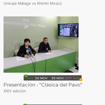
Unicaja Málaga vs Khimki Moscú
JUE
30
NOV
30
NOV
2017
JUE
Presentación - "Clásica del Pavo"
XXIV edición