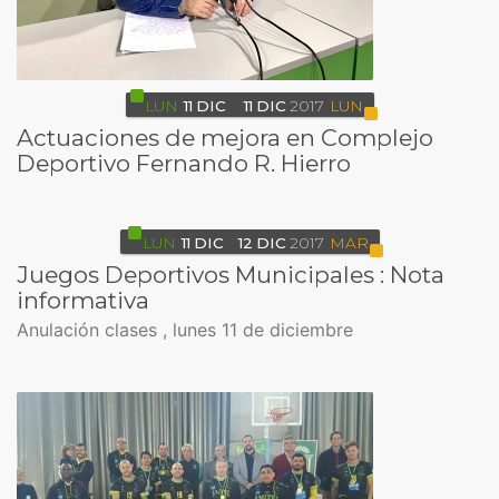
LUN
11
DIC
11
DIC
2017
LUN
Actuaciones de mejora en Complejo
Deportivo Fernando R. Hierro
LUN
11
DIC
12
DIC
2017
MAR
Juegos Deportivos Municipales : Nota
informativa
Anulación clases , lunes 11 de diciembre