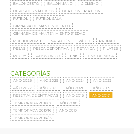
BALONCESTO
BALONMANO
CICLISMO
DEPORTES NÁUTICOS
DUATLON-TRIATLON
FÚTBOL
FÚTBOL SALA
GIMNASIA DE MANTENIMIENTO
GIMNASIA DE MANTENIMIENTO 3ªEDAD
MULTIDEPORTE
NATACIÓN
PÁDEL
PATINAJE
PESAS
PESCA DEPORTIVA
PETANCA
PILATES
RUGBY
TAEKWONDO
TENIS
TENIS DE MESA
CATEGORÍAS
AÑO 2026
AÑO 2025
AÑO 2024
AÑO 2023
AÑO 2022
AÑO 2021
AÑO 2020
AÑO 2019
RESERVA DE ENTRADAS
AÑO 2018
AÑO 2017
TEMPORADA 2016/17
AÑO 2016
TEMPORADA 2015/16
AÑO 2015
TEMPORADA 2014/15