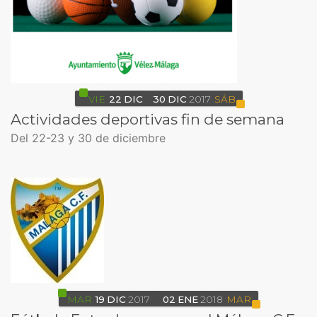
VIE
22
DIC
30
DIC
2017
SÁB
Actividades deportivas fin de semana
Del 22-23 y 30 de diciembre
MAR
19
DIC
2017
02
ENE
2018
MAR