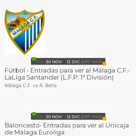
JUE
30
NOV
12
DIC
2017
MAR
Fútbol - Entradas para ver al Málaga C.F.-
LaLiga Santander (L.F.P. 1ª División)
Málaga C.F. vs R. Betis
JUE
30
NOV
12
DIC
2017
MAR
Baloncesto- Entradas para ver al Unicaja
de Málaga Euroliga