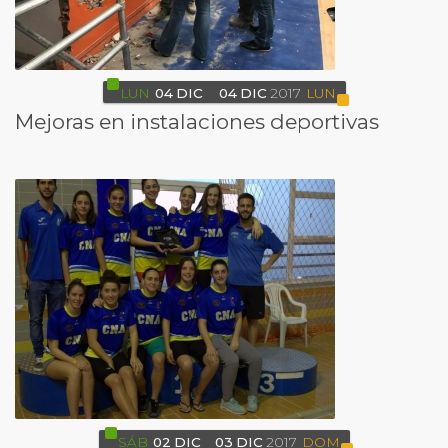
LUN
04
DIC
04
DIC
2017
LUN
Mejoras en instalaciones deportivas
SÁB
02
DIC
03
DIC
2017
DOM