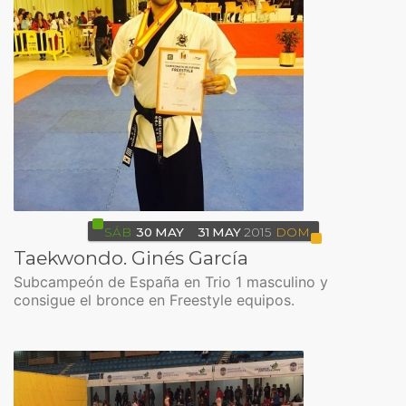
SÁB
30
MAY
31
MAY
2015
DOM
Taekwondo. Ginés García
Subcampeón de España en Trio 1 masculino y
consigue el bronce en Freestyle equipos.