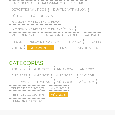
BALONCESTO
BALONMANO
CICLISMO
DEPORTES NÁUTICOS
DUATLON-TRIATLON
FÚTBOL
FÚTBOL SALA
GIMNASIA DE MANTENIMIENTO
GIMNASIA DE MANTENIMIENTO 3ªEDAD
MULTIDEPORTE
NATACIÓN
PÁDEL
PATINAJE
PESAS
PESCA DEPORTIVA
PETANCA
PILATES
RUGBY
TAEKWONDO
TENIS
TENIS DE MESA
CATEGORÍAS
AÑO 2026
AÑO 2025
AÑO 2024
AÑO 2023
AÑO 2022
AÑO 2021
AÑO 2020
AÑO 2019
RESERVA DE ENTRADAS
AÑO 2018
AÑO 2017
TEMPORADA 2016/17
AÑO 2016
TEMPORADA 2015/16
AÑO 2015
TEMPORADA 2014/15