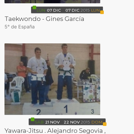
LUN
07
DIC
07
DIC
2015
LUN
Taekwondo - Gines García
5° de España
SÁB
21
NOV
22
NOV
2015
DOM
Yawara-Jitsu . Alejandro Segovia ,