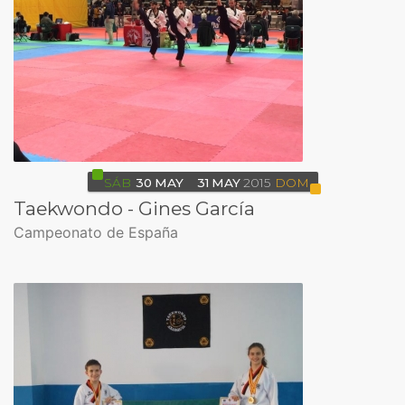
SÁB
30
MAY
31
MAY
2015
DOM
Taekwondo - Gines García
Campeonato de España