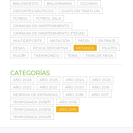
BALONCESTO
BALONMANO
CICLISMO
DEPORTES NÁUTICOS
DUATLON-TRIATLON
FÚTBOL
FÚTBOL SALA
GIMNASIA DE MANTENIMIENTO
GIMNASIA DE MANTENIMIENTO 3ªEDAD
MULTIDEPORTE
NATACIÓN
PÁDEL
PATINAJE
PESAS
PESCA DEPORTIVA
PETANCA
PILATES
RUGBY
TAEKWONDO
TENIS
TENIS DE MESA
CATEGORÍAS
AÑO 2026
AÑO 2025
AÑO 2024
AÑO 2023
AÑO 2022
AÑO 2021
AÑO 2020
AÑO 2019
RESERVA DE ENTRADAS
AÑO 2018
AÑO 2017
TEMPORADA 2016/17
AÑO 2016
TEMPORADA 2015/16
AÑO 2015
TEMPORADA 2014/15