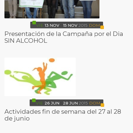
VIE
13
NOV
15
NOV
2015
DOM
Presentación de la Campaña por el Dia
SIN ALCOHOL
VIE
26
JUN
28
JUN
2015
DOM
Actividades fin de semana del 27 al 28
de junio