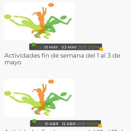
VIE
01
MAY
03
MAY
2015
DOM
Actividades fin de semana del 1 al 3 de
mayo
VIE
10
ABR
12
ABR
2015
DOM