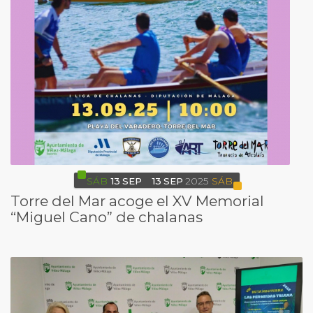
SÁB
13
SEP
13
SEP
2025
SÁB
Torre del Mar acoge el XV Memorial
“Miguel Cano” de chalanas