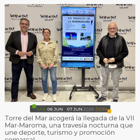
SÁB
06
JUN
07
JUN
2026
DOM
Torre del Mar acogerá la llegada de la VII
Mar-Maroma, una travesía nocturna que
une deporte, turismo y promoción
comarcal