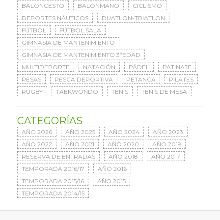
BALONCESTO
BALONMANO
CICLISMO
DEPORTES NÁUTICOS
DUATLON-TRIATLON
FÚTBOL
FÚTBOL SALA
GIMNASIA DE MANTENIMIENTO
GIMNASIA DE MANTENIMIENTO 3ªEDAD
MULTIDEPORTE
NATACIÓN
PÁDEL
PATINAJE
PESAS
PESCA DEPORTIVA
PETANCA
PILATES
RUGBY
TAEKWONDO
TENIS
TENIS DE MESA
CATEGORÍAS
AÑO 2026
AÑO 2025
AÑO 2024
AÑO 2023
AÑO 2022
AÑO 2021
AÑO 2020
AÑO 2019
RESERVA DE ENTRADAS
AÑO 2018
AÑO 2017
TEMPORADA 2016/17
AÑO 2016
TEMPORADA 2015/16
AÑO 2015
TEMPORADA 2014/15