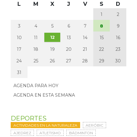
L
M
X
J
V
S
D
1
2
3
4
5
6
7
8
9
12
10
11
13
14
15
16
17
18
19
20
21
22
23
24
25
26
27
28
29
30
31
AGENDA PARA HOY
AGENDA EN ESTA SEMANA
DEPORTES
ACTIVIDADES EN LA NATURALEZA
AERÓBIC
AJEDREZ
ATLETISMO
BÁDMINTON