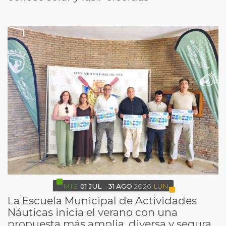
MIÉ
01
JUL
31
AGO
2026
LUN
La Escuela Municipal de Actividades
Náuticas inicia el verano con una
propuesta más amplia, diversa y segura