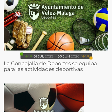
MAR
01
JUL
2025
30
JUN
2026
MAR
La Concejalía de Deportes se equipa
para las actividades deportivas