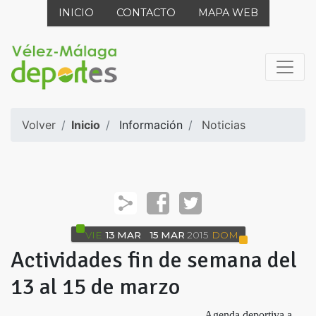
INICIO
CONTACTO
MAPA WEB
Volver
Inicio
Información
Noticias
VIE
13
MAR
15
MAR
2015
DOM
Actividades fin de semana del
13 al 15 de marzo
Agenda deportiva a