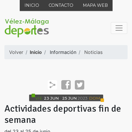
INICIO
CONTACTO
MAPA WEB
Volver
Inicio
Información
Noticias
VIE
23
JUN
25
JUN
2023
DOM
Actividades deportivas fin de
semana
del 23 al 25 de junio