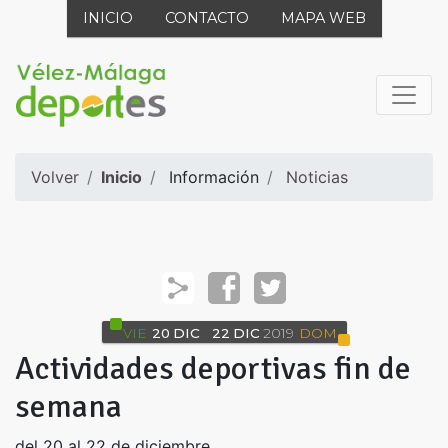
INICIO
CONTACTO
MAPA WEB
Volver
Inicio
Información
Noticias
VIE
20
DIC
22
DIC
2019
DOM
Actividades deportivas fin de
semana
del 20 al 22 de diciembre