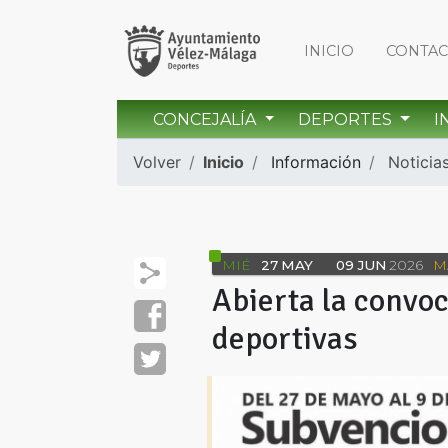
INICIO
CONTA
CONCEJALÍA
DEPORTES
I
Volver
Inicio
Información
Noticia
MIÉ
27
MAY
09
JUN
2026
M
Abierta la convo
deportivas