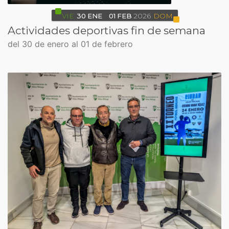
VIE
30
ENE
01
FEB
2026
DOM
Actividades deportivas fin de semana
del 30 de enero al 01 de febrero