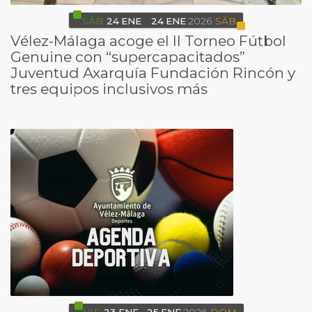
SÁB
24
ENE
24
ENE
2026
SÁB
Vélez-Málaga acoge el II Torneo Fútbol
Genuine con “supercapacitados”
Juventud Axarquía Fundación Rincón y
tres equipos inclusivos más