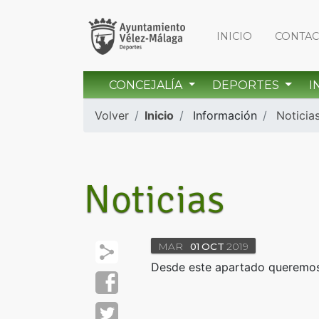
INICIO
CONTA
CONCEJALÍA
DEPORTES
I
Volver
Inicio
Información
Noticia
Noticias
MAR
01
OCT
2019
Desde este apartado queremos 