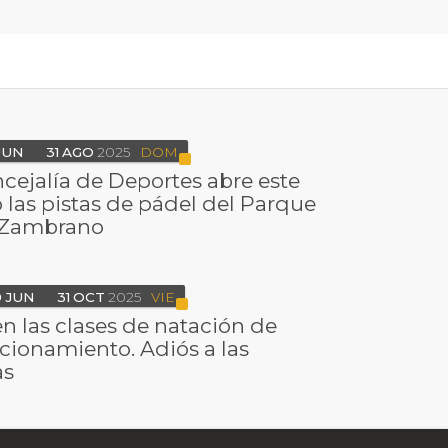
JUN
31
AGO
2025
DOM
cejalía de Deportes abre este
 las pistas de pádel del Parque
 Zambrano
9
JUN
31
OCT
2025
VIE
n las clases de natación de
cionamiento. Adiós a las
as