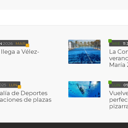
N
2026
MAR
MIÉ
11
llega a Vélez-
La Con
verano
María
025
LUN
LUN
0
alía de Deportes
Vuelve
vaciones de plazas
perfec
pizarr