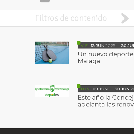
Filtros de contenido
VIE
13
JUN
2025
30
JU
Un nuevo deporte 
Málaga
LUN
09
JUN
30
JUN
2
Este año la Concej
adelanta las reno