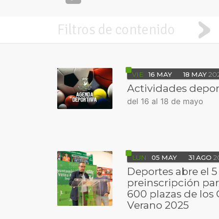
Filtros de contenido
VIE
16
MAY
18
MAY
20
Actividades depor
del 16 al 18 de mayo
LUN
05
MAY
31
AGO
2
Deportes abre el 5
preinscripción par
600 plazas de lo
Verano 2025