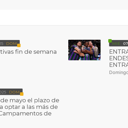
25
DOM
MIÉ
07
tivas fin de semana
ENTRA
ENDESA
ENTRA
Domingo
025
DOM
 de mayo el plazo de
a optar a las más de
s Campamentos de