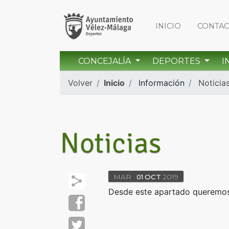
INICIO
CONTA
CONCEJALÍA
DEPORTES
I
Volver
Inicio
Información
Noticia
Noticias
MAR
01
OCT
2019
Desde este apartado queremos 