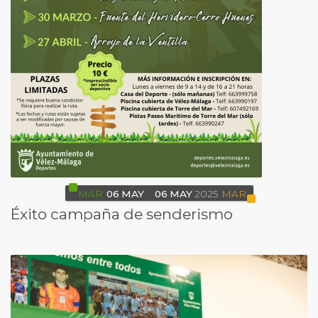
MAR
06
MAY
06
MAY
2025
MAR
Éxito campaña de senderismo