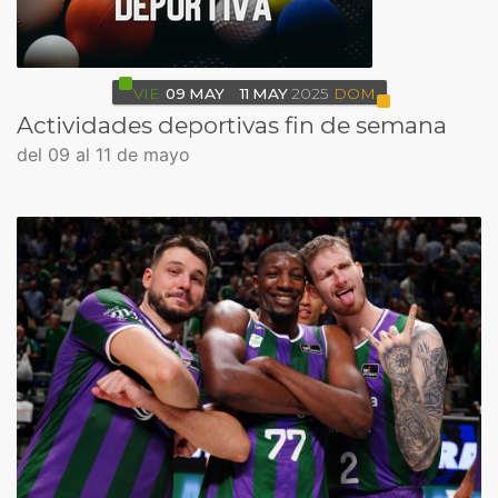
VIE
09
MAY
11
MAY
2025
DOM
Actividades deportivas fin de semana
del 09 al 11 de mayo