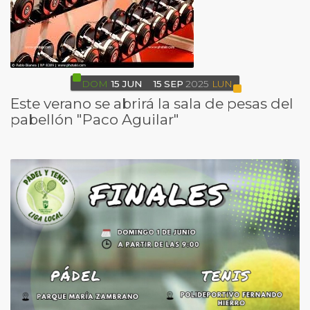
DOM
15
JUN
15
SEP
2025
LUN
Este verano se abrirá la sala de pesas del
pabellón "Paco Aguilar"