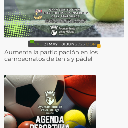
SÁB
31
MAY
01
JUN
2025
DOM
Aumenta la participación en los
campeonatos de tenis y pádel