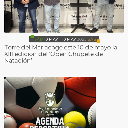
SÁB
10
MAY
10
MAY
2025
SÁB
Torre del Mar acoge este 10 de mayo la
XIII edición del ‘Open Chupete de
Natación’