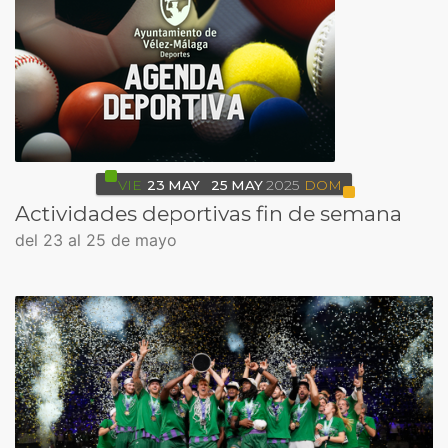
VIE
23
MAY
25
MAY
2025
DOM
Actividades deportivas fin de semana
del 23 al 25 de mayo