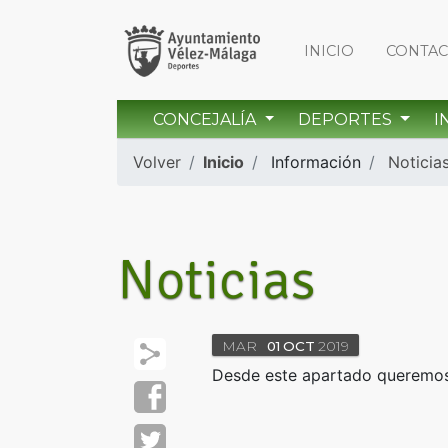
INICIO
CONTA
CONCEJALÍA
DEPORTES
I
Volver
Inicio
Información
Noticia
Noticias
MAR
01
OCT
2019
Desde este apartado queremos 