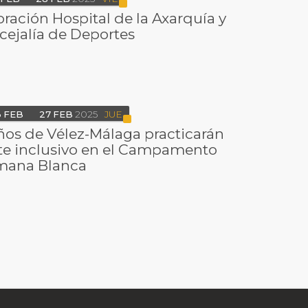
ración Hospital de la Axarquía y
cejalía de Deportes
3
FEB
27
FEB
2025
JUE
ños de Vélez-Málaga practicarán
te inclusivo en el Campamento
mana Blanca