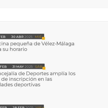
FEB
30
ABR
2025
MIÉ
cina pequeña de Vélez-Málaga
 su horario
FEB
31
MAY
2025
SÁB
cejalía de Deportes amplía los
de inscripción en las
dades deportivas
FEB
28
FEB
2025
VIE