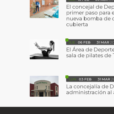
El concejal de Dep
primer paso para e
nueva bomba de ca
cubierta
JUE
06
FEB
31
MAR
20
El Área de Deporte
sala de pilates de 
LUN
03
FEB
31
MAR
2
La concejalía de D
administración al