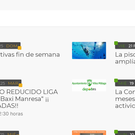
25
DOM
VIE
21
tivas fin de semana
La pis
amplía
25
MAR
MIÉ
19
O REDUCIDO LIGA
La Con
Baxi Manresa" ¡¡
meses 
DAS!!
activi
:30 horas
25
MIÉ
LUN
10