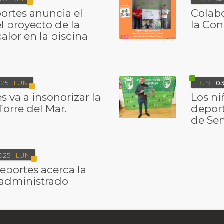
ortes anuncia el
Colabo
l proyecto de la
la Con
lor en la piscina
25
LUN
LUN
0
s va a insonorizar la
Los ni
Torre del Mar.
depor
de Se
025
LUN
eportes acerca la
 administrado