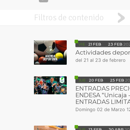
Filtros de contenido
VIE
21
FEB
23
FEB
20
Actividades depor
del 21 al 23 de febrero
JUE
20
FEB
25
FEB
20
ENTRADAS PRECI
ENDESA "Unicaja -
ENTRADAS LIMITA
Domingo 02 de Marzo 12
JUE
13
FEB
30
ABR
20