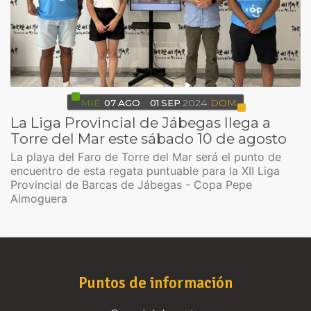
MIÉ
07
AGO
01
SEP
2024
DOM
La Liga Provincial de Jábegas llega a
Torre del Mar este sábado 10 de agosto
La playa del Faro de Torre del Mar será el punto de
encuentro de esta regata puntuable para la XII Liga
Provincial de Barcas de Jábegas - Copa Pepe
Almoguera
Puntos de información