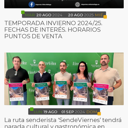
MAR
20
AGO
2024
20
AGO
2025
MIÉ
TEMPORADA INVIERNO 2024/25.
FECHAS DE INTERÉS. HORARIOS
PUNTOS DE VENTA
LUN
19
AGO
01
SEP
2024
DOM
La ruta senderista ‘SendeViernes’ tendrá
parada cultural y gastronómica en