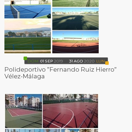
DOM
01
SEP
2019
31
AGO
2020
LUN
Polideportivo ”Fernando Ruiz Hierro”
Vélez-Málaga