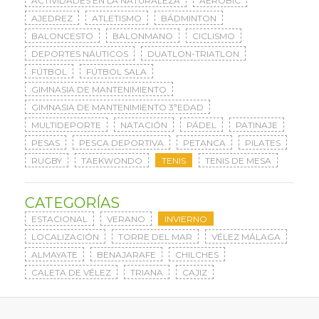
ACTIVIDADES EN LA NATURALEZA
AERÓBIC
AJEDREZ
ATLETISMO
BÁDMINTON
BALONCESTO
BALONMANO
CICLISMO
DEPORTES NÁUTICOS
DUATLON-TRIATLON
FÚTBOL
FÚTBOL SALA
GIMNASIA DE MANTENIMIENTO
GIMNASIA DE MANTENIMIENTO 3ªEDAD
MULTIDEPORTE
NATACIÓN
PÁDEL
PATINAJE
PESAS
PESCA DEPORTIVA
PETANCA
PILATES
RUGBY
TAEKWONDO
TENIS
TENIS DE MESA
CATEGORÍAS
ESTACIONAL
VERANO
INVIERNO
LOCALIZACIÓN
TORRE DEL MAR
VÉLEZ MÁLAGA
ALMAYATE
BENAJARAFE
CHILCHES
CALETA DE VÉLEZ
TRIANA
CAJIZ