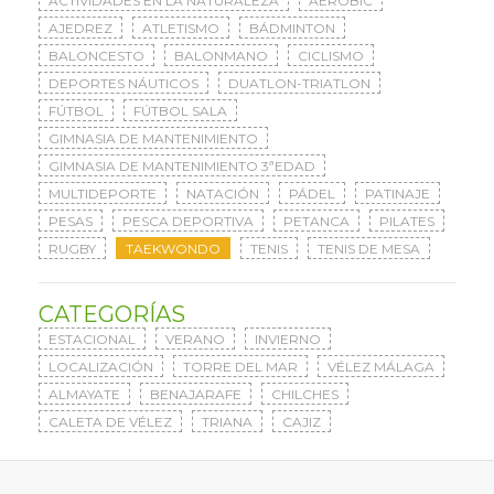
ACTIVIDADES EN LA NATURALEZA
AERÓBIC
AJEDREZ
ATLETISMO
BÁDMINTON
BALONCESTO
BALONMANO
CICLISMO
DEPORTES NÁUTICOS
DUATLON-TRIATLON
FÚTBOL
FÚTBOL SALA
GIMNASIA DE MANTENIMIENTO
GIMNASIA DE MANTENIMIENTO 3ªEDAD
MULTIDEPORTE
NATACIÓN
PÁDEL
PATINAJE
PESAS
PESCA DEPORTIVA
PETANCA
PILATES
RUGBY
TAEKWONDO
TENIS
TENIS DE MESA
CATEGORÍAS
ESTACIONAL
VERANO
INVIERNO
LOCALIZACIÓN
TORRE DEL MAR
VÉLEZ MÁLAGA
ALMAYATE
BENAJARAFE
CHILCHES
CALETA DE VÉLEZ
TRIANA
CAJIZ