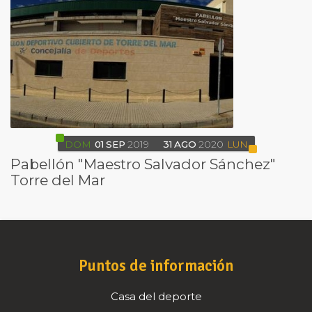
DOM
01
SEP
2019
31
AGO
2020
LUN
Pabellón "Maestro Salvador Sánchez"
Torre del Mar
Puntos de información
Casa del deporte