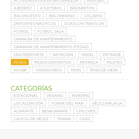
ACTIVIDADES EN LA NATURALEZA
AERÓBIC
AJEDREZ
ATLETISMO
BÁDMINTON
BALONCESTO
BALONMANO
CICLISMO
DEPORTES NÁUTICOS
DUATLON-TRIATLON
FÚTBOL
FÚTBOL SALA
GIMNASIA DE MANTENIMIENTO
GIMNASIA DE MANTENIMIENTO 3ªEDAD
MULTIDEPORTE
NATACIÓN
PÁDEL
PATINAJE
PESAS
PESCA DEPORTIVA
PETANCA
PILATES
RUGBY
TAEKWONDO
TENIS
TENIS DE MESA
CATEGORÍAS
ESTACIONAL
VERANO
INVIERNO
LOCALIZACIÓN
TORRE DEL MAR
VÉLEZ MÁLAGA
ALMAYATE
BENAJARAFE
CHILCHES
CALETA DE VÉLEZ
TRIANA
CAJIZ