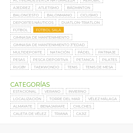
ACTIVIDADES EN LA NATURALEZA
AERÓBIC
AJEDREZ
ATLETISMO
BÁDMINTON
BALONCESTO
BALONMANO
CICLISMO
DEPORTES NÁUTICOS
DUATLON-TRIATLON
FÚTBOL
FÚTBOL SALA
GIMNASIA DE MANTENIMIENTO
GIMNASIA DE MANTENIMIENTO 3ªEDAD
MULTIDEPORTE
NATACIÓN
PÁDEL
PATINAJE
PESAS
PESCA DEPORTIVA
PETANCA
PILATES
RUGBY
TAEKWONDO
TENIS
TENIS DE MESA
CATEGORÍAS
ESTACIONAL
VERANO
INVIERNO
LOCALIZACIÓN
TORRE DEL MAR
VÉLEZ MÁLAGA
ALMAYATE
BENAJARAFE
CHILCHES
CALETA DE VÉLEZ
TRIANA
CAJIZ