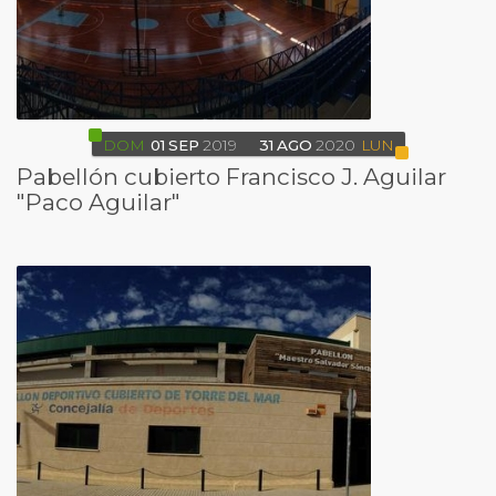
DOM
01
SEP
2019
31
AGO
2020
LUN
Pabellón cubierto Francisco J. Aguilar
"Paco Aguilar"