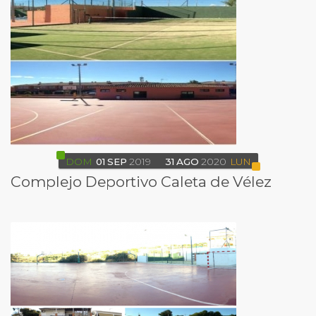
DOM
01
SEP
2019
31
AGO
2020
LUN
Complejo Deportivo Caleta de Vélez