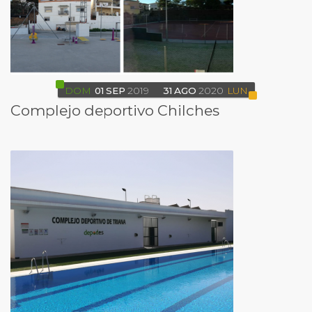
DOM
01
SEP
2019
31
AGO
2020
LUN
Complejo deportivo Chilches