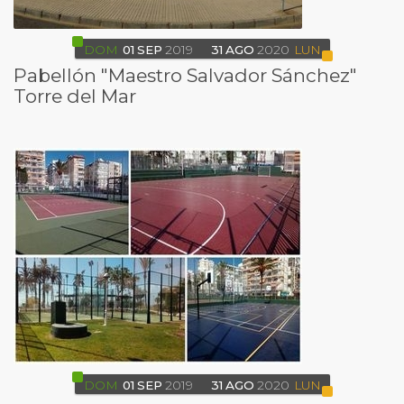
DOM
01
SEP
2019
31
AGO
2020
LUN
Pabellón "Maestro Salvador Sánchez"
Torre del Mar
DOM
01
SEP
2019
31
AGO
2020
LUN