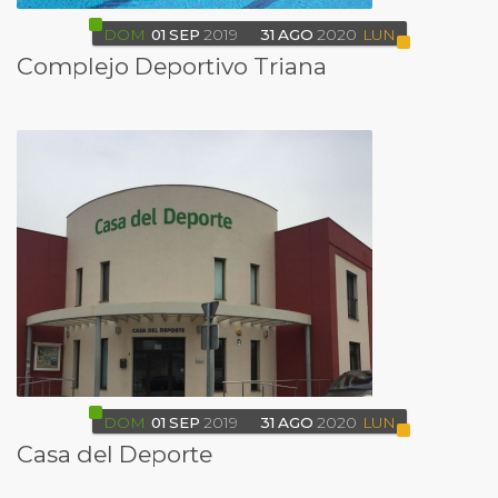
DOM
01
SEP
2019
31
AGO
2020
LUN
Complejo Deportivo Triana
DOM
01
SEP
2019
31
AGO
2020
LUN
Casa del Deporte