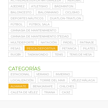
ACTIVIDADES EN LA NATURALEZA
AERÓBIC
AJEDREZ
ATLETISMO
BÁDMINTON
BALONCESTO
BALONMANO
CICLISMO
DEPORTES NÁUTICOS
DUATLON-TRIATLON
FÚTBOL
FÚTBOL SALA
GIMNASIA DE MANTENIMIENTO
GIMNASIA DE MANTENIMIENTO 3ªEDAD
MULTIDEPORTE
NATACIÓN
PÁDEL
PATINAJE
PESAS
PESCA DEPORTIVA
PETANCA
PILATES
RUGBY
TAEKWONDO
TENIS
TENIS DE MESA
CATEGORÍAS
ESTACIONAL
VERANO
INVIERNO
LOCALIZACIÓN
TORRE DEL MAR
VÉLEZ MÁLAGA
ALMAYATE
BENAJARAFE
CHILCHES
CALETA DE VÉLEZ
TRIANA
CAJIZ