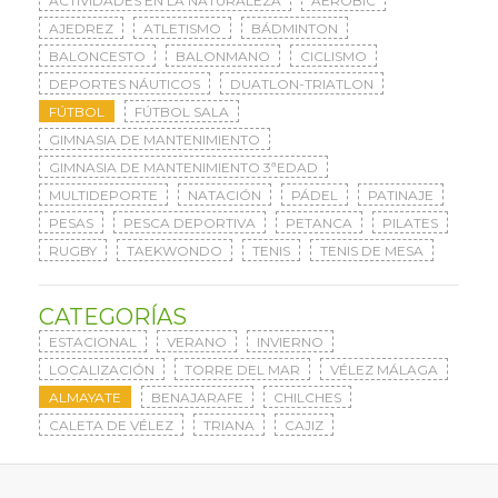
ACTIVIDADES EN LA NATURALEZA
AERÓBIC
AJEDREZ
ATLETISMO
BÁDMINTON
BALONCESTO
BALONMANO
CICLISMO
DEPORTES NÁUTICOS
DUATLON-TRIATLON
FÚTBOL
FÚTBOL SALA
GIMNASIA DE MANTENIMIENTO
GIMNASIA DE MANTENIMIENTO 3ªEDAD
MULTIDEPORTE
NATACIÓN
PÁDEL
PATINAJE
PESAS
PESCA DEPORTIVA
PETANCA
PILATES
RUGBY
TAEKWONDO
TENIS
TENIS DE MESA
CATEGORÍAS
ESTACIONAL
VERANO
INVIERNO
LOCALIZACIÓN
TORRE DEL MAR
VÉLEZ MÁLAGA
ALMAYATE
BENAJARAFE
CHILCHES
CALETA DE VÉLEZ
TRIANA
CAJIZ