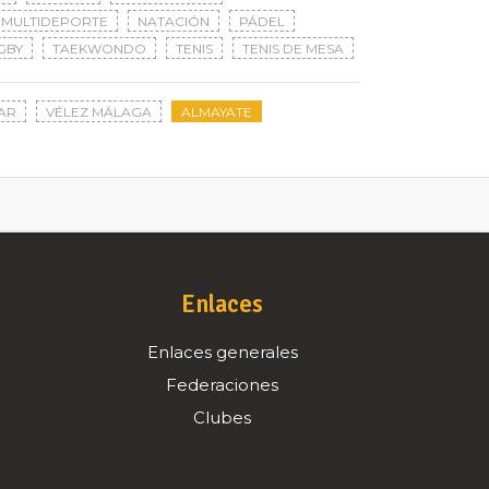
MULTIDEPORTE
NATACIÓN
PÁDEL
GBY
TAEKWONDO
TENIS
TENIS DE MESA
AR
VÉLEZ MÁLAGA
ALMAYATE
Enlaces
Enlaces generales
Federaciones
Clubes