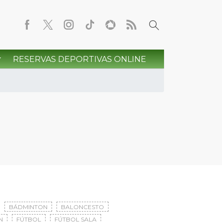
RESERVAS DEPORTIVAS ONLINE
BÁDMINTON
BALONCESTO
N
FÚTBOL
FÚTBOL SALA