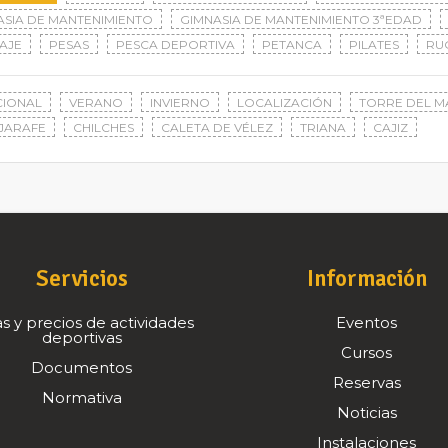
ASIA DE MANTENIMIENTO
GIMNASIA DE MANTENIMIENTO 3ªEDAD
AJE
PESAS
PESCA DEPORTIVA
PETANCA
PILATES
RU
CIONAL
VERANO
INVIERNO
LOCALIZACIÓN
TORRE DEL M
JARAFE
CHILCHES
CALETA DE VÉLEZ
TRIANA
CAJIZ
Servicios
Información
s y precios de actividades
Eventos
deportivas
Cursos
Documentos
Reservas
Normativa
Noticias
Instalaciones