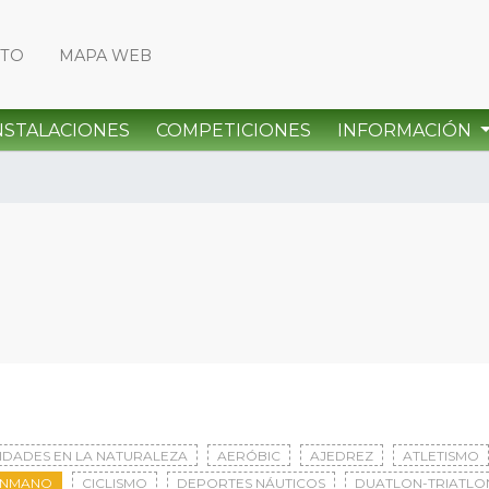
CTO
MAPA WEB
NSTALACIONES
COMPETICIONES
INFORMACIÓN
VIDADES EN LA NATURALEZA
AERÓBIC
AJEDREZ
ATLETISMO
ONMANO
CICLISMO
DEPORTES NÁUTICOS
DUATLON-TRIATLO