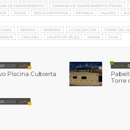
ASIA DE MANTENIMIENTO
GIMNASIA DE MANTENIMIENTO 3ªEDAD
AJE
PESAS
PESCA DEPORTIVA
PETANCA
PILATES
RU
CIONAL
VERANO
INVIERNO
LOCALIZACIÓN
TORRE DEL M
JARAFE
CHILCHES
CALETA DE VÉLEZ
TRIANA
CAJIZ
GO
2020
LUN
DOM
0
o Piscina Cubierta
Pabell
Torre 
GO
2020
LUN