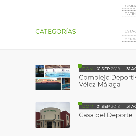
GIMN
PATIN
CATEGORÍAS
ESTA
BENA
DOM
01
SEP
2019
31
A
Complejo Deportiv
Vélez-Málaga
DOM
01
SEP
2019
31
A
Casa del Deporte