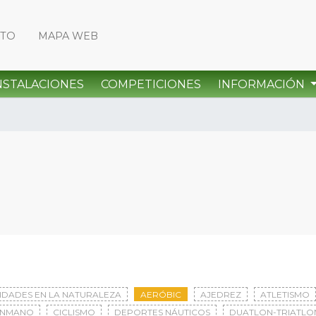
CTO
MAPA WEB
NSTALACIONES
COMPETICIONES
INFORMACIÓN
VIDADES EN LA NATURALEZA
AERÓBIC
AJEDREZ
ATLETISMO
ONMANO
CICLISMO
DEPORTES NÁUTICOS
DUATLON-TRIATLO