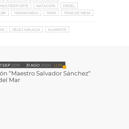
MULTIDEPORTE
NATACIÓN
PÁDEL
GBY
TAEKWONDO
TENIS
TENIS DE MESA
AR
VÉLEZ MÁLAGA
ALMAYATE
1
SEP
2019
31
AGO
2020
LUN
ón "Maestro Salvador Sánchez"
del Mar