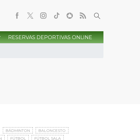
RESERVAS DEPORTIVAS ONLINE
BÁDMINTON
BALONCESTO
N
FÚTBOL
FÚTBOL SALA