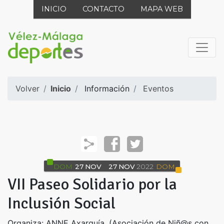
INICIO
CONTACTO
MAPA WEB
Volver
Inicio
Información
Eventos
DOM
27
NOV
27
NOV
2022
DOM
VII Paseo Solidario por la
Inclusión Social
Organiza: ANNE Axarquía. (Asociación de Niñ@s con