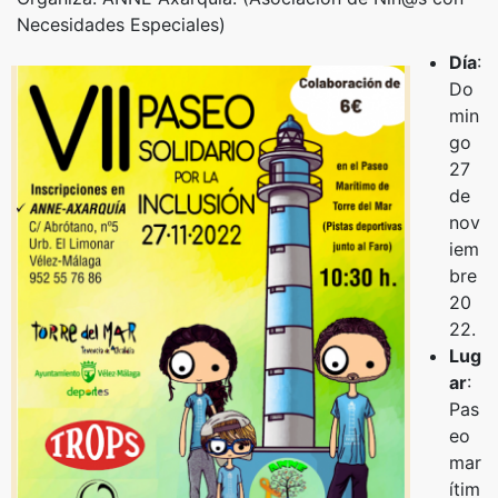
Necesidades Especiales)
Día
:
Do
min
go
27
de
nov
iem
bre
20
22.
Lug
ar
:
Pas
eo
mar
ítim