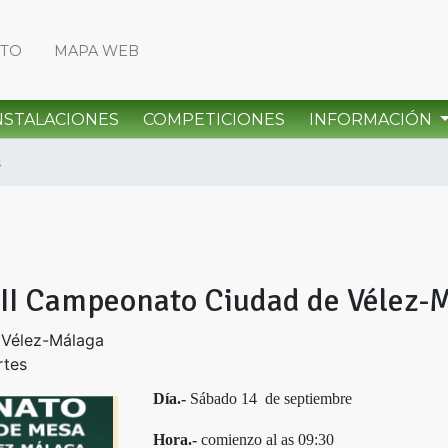
CTO
MAPA WEB
NSTALACIONES
COMPETICIONES
INFORMACIÓN
s
III Campeonato Ciudad de Vélez-
 Vélez-Málaga
rtes
Día.-
Sábado 14 de septiembre
Hora.-
comienzo al as 09:30