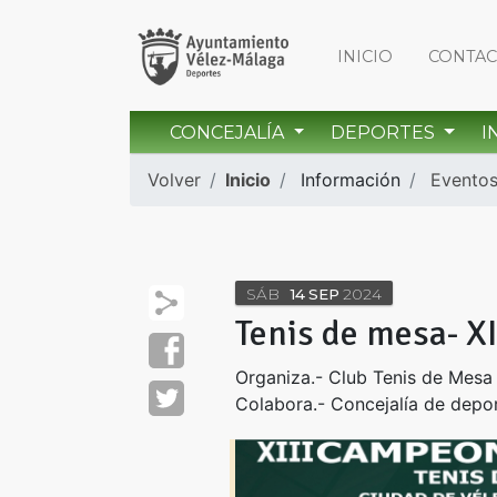
INICIO
CONTA
CONCEJALÍA
DEPORTES
I
Volver
Inicio
Información
Evento
SÁB
14
SEP
2024
Tenis de mesa- X
Organiza.- Club Tenis de Mesa
Colabora.- Concejalía de depo