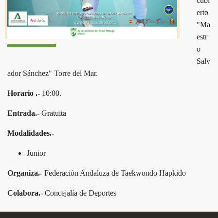
cubi
erto
"Ma
estr
o
Salv
ador Sánchez" Torre del Mar.
Horario .-
10:00.
Entrada.-
Gratuita
Modalidades.-
Junior
Organiza.-
Federación Andaluza de Taekwondo Hapkido
Colabora.-
Concejalía
de Deportes