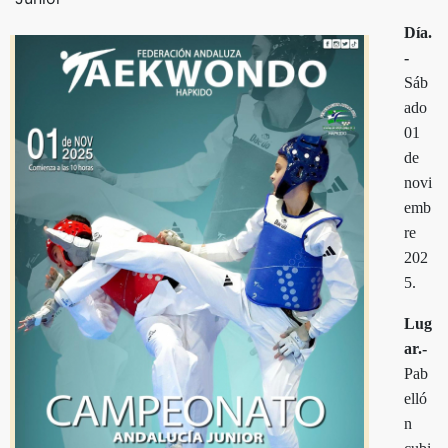
Día.
-
Sáb
ado
01
de
novi
emb
re
202
5.
Lug
ar.-
Pab
elló
n