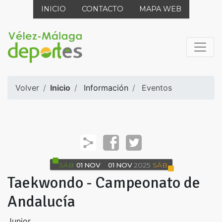
INICIO
CONTACTO
MAPA WEB
Volver
Inicio
Información
Eventos
SÁB
01
NOV
01
NOV
2025
SÁB
Taekwondo - Campeonato de
Andalucía
Junior