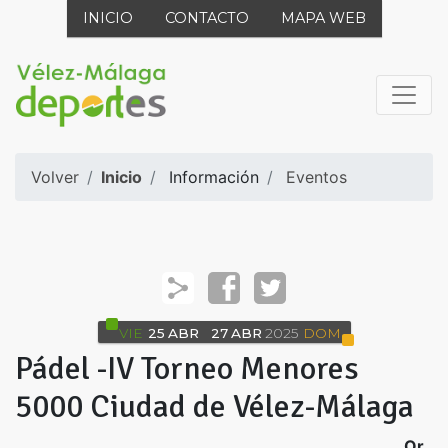
INICIO
CONTACTO
MAPA WEB
Volver
Inicio
Información
Eventos
VIE
25
ABR
27
ABR
2025
DOM
Pádel -IV Torneo Menores
5000 Ciudad de Vélez-Málaga
Or