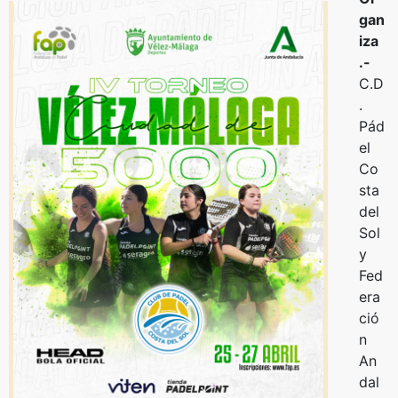
gan
iza
.-
C.D
.
Pád
el
Co
sta
del
Sol
y
Fed
era
ció
n
An
dal