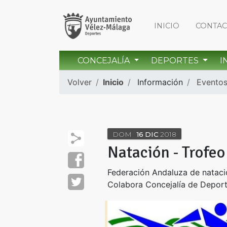
INICIO
CONTA
CONCEJALÍA
DEPORTES
I
Volver
Inicio
Información
Evento
DOM
16
DIC
2018
Natación - Trofeo
Federación Andaluza de nataci
Colabora Concejalía de Depor