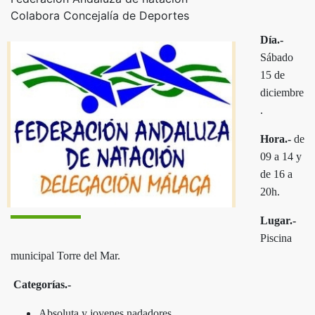
Colabora Concejalía de Deportes
Día.-
Sábado
15 de
diciembre
.
Hora.-
de
09 a 14 y
de 16 a
20h.
Lugar.-
Piscina
municipal Torre del Mar.
Categorías.-
Absoluta y jovenes nadadores.