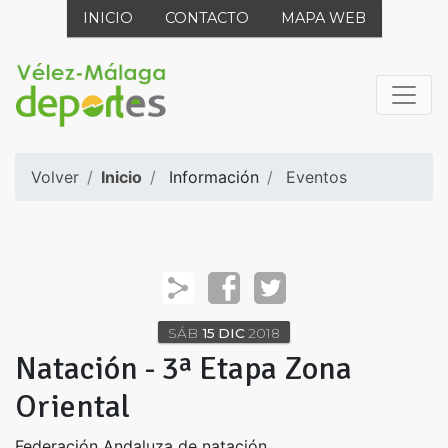
INICIO
CONTACTO
MAPA WEB
Volver
Inicio
Información
Eventos
SÁB
15
DIC
2018
Natación - 3ª Etapa Zona
Oriental
Federación Andaluza de natación