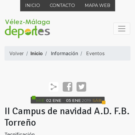
INICIO
CONTACTO
MAPA WEB
Volver
Inicio
Información
Eventos
MIÉ
02
ENE
05
ENE
2019
SÁB
II Campus de navidad A.D. F.B.
Torreño
Tecnificación