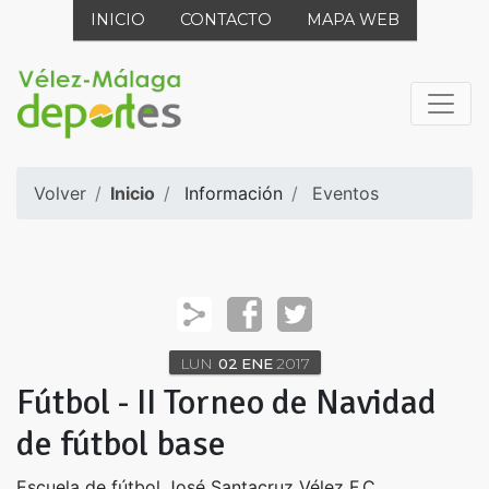
INICIO
CONTACTO
MAPA WEB
Volver
Inicio
Información
Eventos
LUN
02
ENE
2017
Fútbol - II Torneo de Navidad
de fútbol base
Escuela de fútbol José Santacruz Vélez F.C.