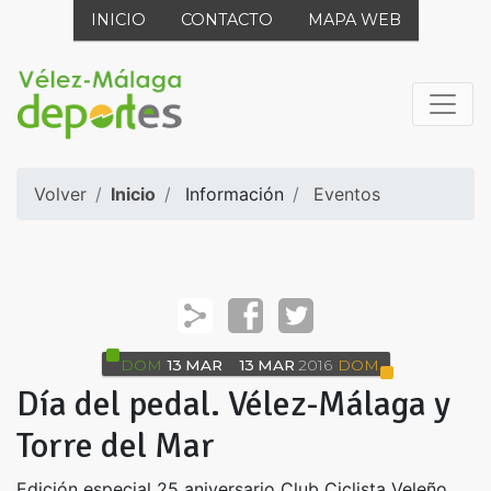
INICIO
CONTACTO
MAPA WEB
Volver
Inicio
Información
Eventos
DOM
13
MAR
13
MAR
2016
DOM
Día del pedal. Vélez-Málaga y
Torre del Mar
Edición especial 25 aniversario Club Ciclista Veleño