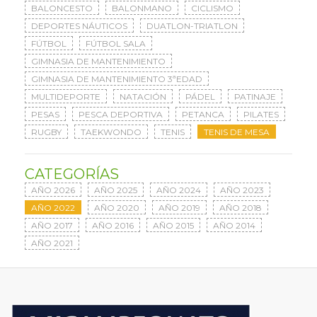
BALONCESTO
BALONMANO
CICLISMO
DEPORTES NÁUTICOS
DUATLON-TRIATLON
FÚTBOL
FÚTBOL SALA
GIMNASIA DE MANTENIMIENTO
GIMNASIA DE MANTENIMIENTO 3ªEDAD
MULTIDEPORTE
NATACIÓN
PÁDEL
PATINAJE
PESAS
PESCA DEPORTIVA
PETANCA
PILATES
RUGBY
TAEKWONDO
TENIS
TENIS DE MESA
CATEGORÍAS
AÑO 2026
AÑO 2025
AÑO 2024
AÑO 2023
AÑO 2022
AÑO 2020
AÑO 2019
AÑO 2018
AÑO 2017
AÑO 2016
AÑO 2015
AÑO 2014
AÑO 2021