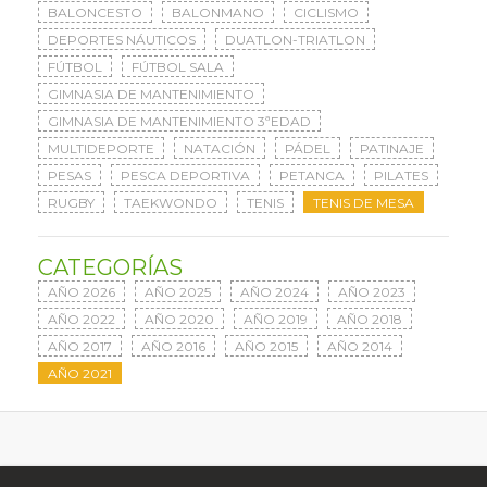
BALONCESTO
BALONMANO
CICLISMO
DEPORTES NÁUTICOS
DUATLON-TRIATLON
FÚTBOL
FÚTBOL SALA
GIMNASIA DE MANTENIMIENTO
GIMNASIA DE MANTENIMIENTO 3ªEDAD
MULTIDEPORTE
NATACIÓN
PÁDEL
PATINAJE
PESAS
PESCA DEPORTIVA
PETANCA
PILATES
RUGBY
TAEKWONDO
TENIS
TENIS DE MESA
CATEGORÍAS
AÑO 2026
AÑO 2025
AÑO 2024
AÑO 2023
AÑO 2022
AÑO 2020
AÑO 2019
AÑO 2018
AÑO 2017
AÑO 2016
AÑO 2015
AÑO 2014
AÑO 2021