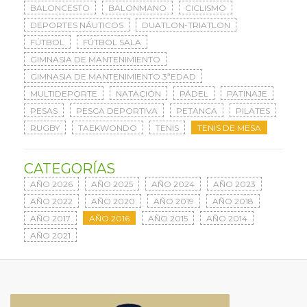
BALONCESTO
BALONMANO
CICLISMO
DEPORTES NÁUTICOS
DUATLON-TRIATLON
FÚTBOL
FÚTBOL SALA
GIMNASIA DE MANTENIMIENTO
GIMNASIA DE MANTENIMIENTO 3ªEDAD
MULTIDEPORTE
NATACIÓN
PÁDEL
PATINAJE
PESAS
PESCA DEPORTIVA
PETANCA
PILATES
RUGBY
TAEKWONDO
TENIS
TENIS DE MESA
CATEGORÍAS
AÑO 2026
AÑO 2025
AÑO 2024
AÑO 2023
AÑO 2022
AÑO 2020
AÑO 2019
AÑO 2018
AÑO 2017
AÑO 2016
AÑO 2015
AÑO 2014
AÑO 2021