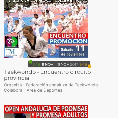
SÁB
11
NOV
11
NOV
2017
SÁB
Taekwondo - Encuentro circuito
provincial
Organiza.- Federación andaluza de Taekwondo.
Colabora.- Área de Deportes