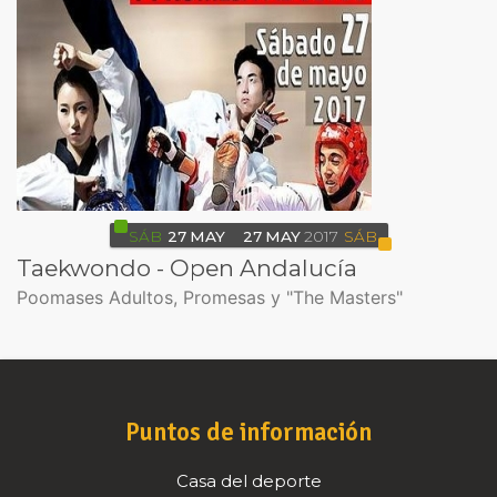
SÁB
27
MAY
27
MAY
2017
SÁB
Taekwondo - Open Andalucía
Poomases Adultos, Promesas y "The Masters"
Puntos de información
Casa del deporte