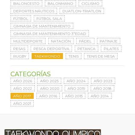
BALONCESTO
BALONMANO
CICLISMO
DEPORTES NÁUTICOS
DUATLON-TRIATLON
FÚTBOL
FÚTBOL SALA
GIMNASIA DE MANTENIMIENTO
GIMNASIA DE MANTENIMIENTO 3ªEDAD
MULTIDEPORTE
NATACIÓN
PÁDEL
PATINAJE
PESAS
PESCA DEPORTIVA
PETANCA
PILATES
RUGBY
TAEKWONDO
TENIS
TENIS DE MESA
CATEGORÍAS
AÑO 2026
AÑO 2025
AÑO 2024
AÑO 2023
AÑO 2022
AÑO 2020
AÑO 2019
AÑO 2018
AÑO 2017
AÑO 2016
AÑO 2015
AÑO 2014
AÑO 2021