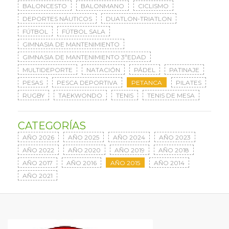
BALONCESTO
BALONMANO
CICLISMO
DEPORTES NÁUTICOS
DUATLON-TRIATLON
FÚTBOL
FÚTBOL SALA
GIMNASIA DE MANTENIMIENTO
GIMNASIA DE MANTENIMIENTO 3ªEDAD
MULTIDEPORTE
NATACIÓN
PÁDEL
PATINAJE
PESAS
PESCA DEPORTIVA
PETANCA
PILATES
RUGBY
TAEKWONDO
TENIS
TENIS DE MESA
CATEGORÍAS
AÑO 2026
AÑO 2025
AÑO 2024
AÑO 2023
AÑO 2022
AÑO 2020
AÑO 2019
AÑO 2018
AÑO 2017
AÑO 2016
AÑO 2015
AÑO 2014
AÑO 2021