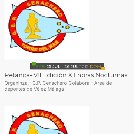
SÁB
25
JUL
26
JUL
2015
DOM
Petanca- VII Edición XII horas Nocturnas
Organinza.- C.P. Cenachero Colabora.- Área de
deportes de Vélez Málaga