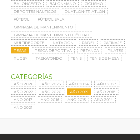
BALONCESTO
BALONMANO
CICLISMO
DEPORTES NÁUTICOS
DUATLON-TRIATLON
FÚTBOL
FÚTBOL SALA
GIMNASIA DE MANTENIMIENTO
GIMNASIA DE MANTENIMIENTO 3ªEDAD
MULTIDEPORTE
NATACIÓN
PÁDEL
PATINAJE
PESAS
PESCA DEPORTIVA
PETANCA
PILATES
RUGBY
TAEKWONDO
TENIS
TENIS DE MESA
CATEGORÍAS
AÑO 2026
AÑO 2025
AÑO 2024
AÑO 2023
AÑO 2022
AÑO 2020
AÑO 2019
AÑO 2018
AÑO 2017
AÑO 2016
AÑO 2015
AÑO 2014
AÑO 2021