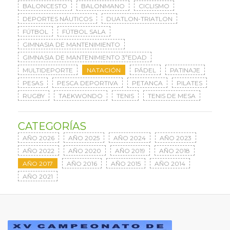
BALONCESTO
BALONMANO
CICLISMO
DEPORTES NÁUTICOS
DUATLON-TRIATLON
FÚTBOL
FÚTBOL SALA
GIMNASIA DE MANTENIMIENTO
GIMNASIA DE MANTENIMIENTO 3ªEDAD
MULTIDEPORTE
NATACIÓN
PÁDEL
PATINAJE
PESAS
PESCA DEPORTIVA
PETANCA
PILATES
RUGBY
TAEKWONDO
TENIS
TENIS DE MESA
CATEGORÍAS
AÑO 2026
AÑO 2025
AÑO 2024
AÑO 2023
AÑO 2022
AÑO 2020
AÑO 2019
AÑO 2018
AÑO 2017
AÑO 2016
AÑO 2015
AÑO 2014
AÑO 2021