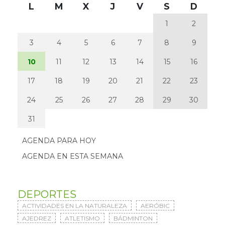
L
M
X
J
V
S
D
1
2
3
4
5
6
7
8
9
10
11
12
13
14
15
16
17
18
19
20
21
22
23
24
25
26
27
28
29
30
31
AGENDA PARA HOY
AGENDA EN ESTA SEMANA
DEPORTES
ACTIVIDADES EN LA NATURALEZA
AERÓBIC
AJEDREZ
ATLETISMO
BÁDMINTON