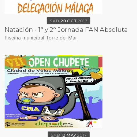
SÁB
28
OCT
2017
Natación - 1ª y 2º Jornada FAN Absoluta
Piscina municipal Torre del Mar
SÁB
13
MAY
2017