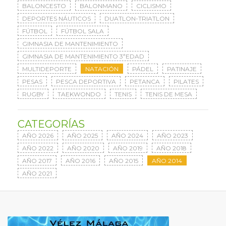
BALONCESTO
BALONMANO
CICLISMO
DEPORTES NÁUTICOS
DUATLON-TRIATLON
FÚTBOL
FÚTBOL SALA
GIMNASIA DE MANTENIMIENTO
GIMNASIA DE MANTENIMIENTO 3ªEDAD
MULTIDEPORTE
NATACIÓN
PÁDEL
PATINAJE
PESAS
PESCA DEPORTIVA
PETANCA
PILATES
RUGBY
TAEKWONDO
TENIS
TENIS DE MESA
CATEGORÍAS
AÑO 2026
AÑO 2025
AÑO 2024
AÑO 2023
AÑO 2022
AÑO 2020
AÑO 2019
AÑO 2018
AÑO 2017
AÑO 2016
AÑO 2015
AÑO 2014
AÑO 2021