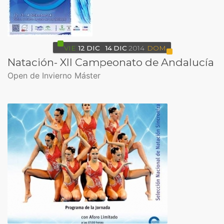
VIE
12
DIC
14
DIC
2014
DOM
Natación- XII Campeonato de Andalucía
Open de Invierno Máster