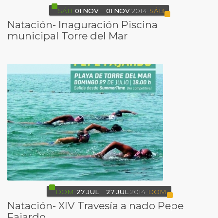
SÁB
01
NOV
01
NOV
2014
SÁB
Natación- Inaguración Piscina
municipal Torre del Mar
DOM
27
JUL
27
JUL
2014
DOM
Natación- XIV Travesía a nado Pepe
Fajardo