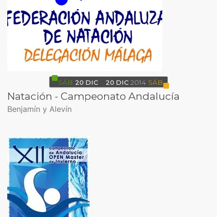
SÁB
20
DIC
20
DIC
2014
SÁB
Natación - Campeonato Andalucía
Benjamín y Alevín