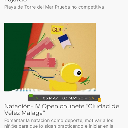
Playa de Torre del Mar Prueba no competitiva
SÁB
03
MAY
03
MAY
2014
SÁB
Natación- IV Open chupete "Ciudad de
Vélez Málaga"
Fomentar la natación como deporte, motivar a los
niñ@s para que lo sigan practicando e iniciar en la