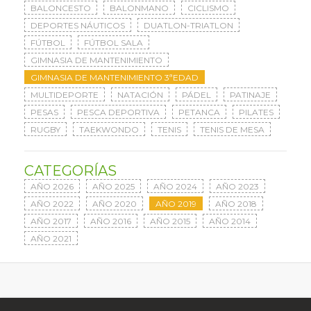
BALONCESTO
BALONMANO
CICLISMO
DEPORTES NÁUTICOS
DUATLON-TRIATLON
FÚTBOL
FÚTBOL SALA
GIMNASIA DE MANTENIMIENTO
GIMNASIA DE MANTENIMIENTO 3ªEDAD
MULTIDEPORTE
NATACIÓN
PÁDEL
PATINAJE
PESAS
PESCA DEPORTIVA
PETANCA
PILATES
RUGBY
TAEKWONDO
TENIS
TENIS DE MESA
CATEGORÍAS
AÑO 2026
AÑO 2025
AÑO 2024
AÑO 2023
AÑO 2022
AÑO 2020
AÑO 2019
AÑO 2018
AÑO 2017
AÑO 2016
AÑO 2015
AÑO 2014
AÑO 2021