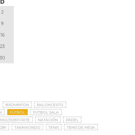
D
2
9
16
23
30
BÁDMINTON
BALONCESTO
N
FÚTBOL
FÚTBOL SALA
MULTIDEPORTE
NATACIÓN
PÁDEL
GBY
TAEKWONDO
TENIS
TENIS DE MESA