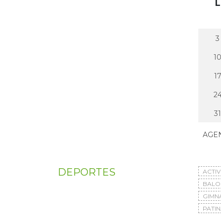
L
3
1
1
2
31
AGE
DEPORTES
ACTI
BAL
GIMN
PATIN