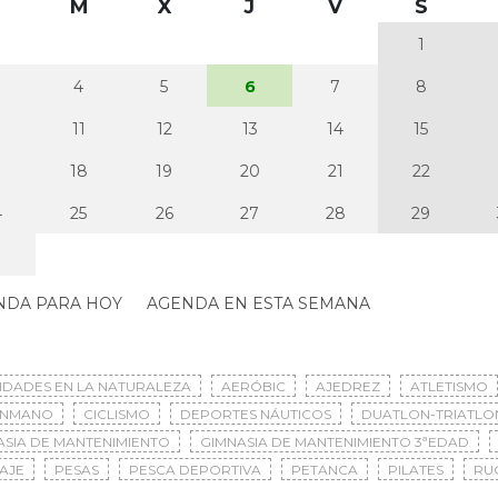
M
X
J
V
S
1
4
5
6
7
8
0
11
12
13
14
15
7
18
19
20
21
22
4
25
26
27
28
29
NDA PARA HOY
AGENDA EN ESTA SEMANA
VIDADES EN LA NATURALEZA
AERÓBIC
AJEDREZ
ATLETISMO
ONMANO
CICLISMO
DEPORTES NÁUTICOS
DUATLON-TRIATLO
ASIA DE MANTENIMIENTO
GIMNASIA DE MANTENIMIENTO 3ªEDAD
AJE
PESAS
PESCA DEPORTIVA
PETANCA
PILATES
RU