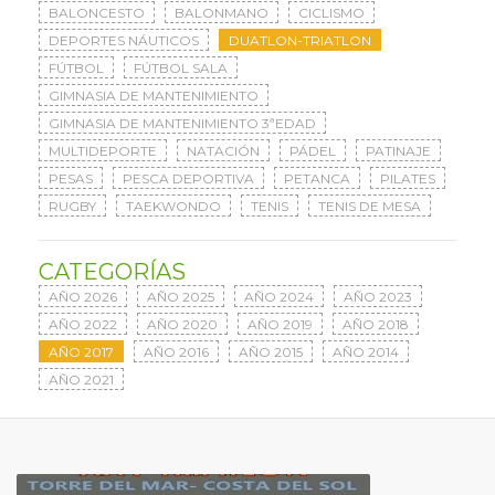
BALONCESTO
BALONMANO
CICLISMO
DEPORTES NÁUTICOS
DUATLON-TRIATLON
FÚTBOL
FÚTBOL SALA
GIMNASIA DE MANTENIMIENTO
GIMNASIA DE MANTENIMIENTO 3ªEDAD
MULTIDEPORTE
NATACIÓN
PÁDEL
PATINAJE
PESAS
PESCA DEPORTIVA
PETANCA
PILATES
RUGBY
TAEKWONDO
TENIS
TENIS DE MESA
CATEGORÍAS
AÑO 2026
AÑO 2025
AÑO 2024
AÑO 2023
AÑO 2022
AÑO 2020
AÑO 2019
AÑO 2018
AÑO 2017
AÑO 2016
AÑO 2015
AÑO 2014
AÑO 2021