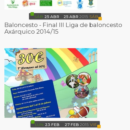
SÁB
25
ABR
25
ABR
2015
SÁB
Baloncesto - Final III Liga de baloncesto
Axárquico 2014/15
LUN
23
FEB
27
FEB
2015
VIE