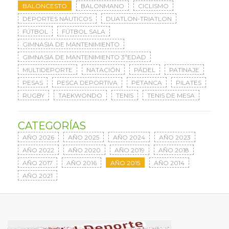
BALONCESTO
BALONMANO
CICLISMO
DEPORTES NÁUTICOS
DUATLON-TRIATLON
FÚTBOL
FÚTBOL SALA
GIMNASIA DE MANTENIMIENTO
GIMNASIA DE MANTENIMIENTO 3ªEDAD
MULTIDEPORTE
NATACIÓN
PÁDEL
PATINAJE
PESAS
PESCA DEPORTIVA
PETANCA
PILATES
RUGBY
TAEKWONDO
TENIS
TENIS DE MESA
CATEGORÍAS
AÑO 2026
AÑO 2025
AÑO 2024
AÑO 2023
AÑO 2022
AÑO 2020
AÑO 2019
AÑO 2018
AÑO 2017
AÑO 2016
AÑO 2015
AÑO 2014
AÑO 2021