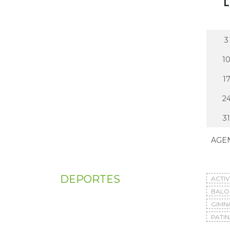
L
3
1
1
2
31
AGE
DEPORTES
ACTI
BAL
GIMN
PATIN