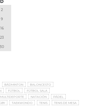
D
2
9
16
23
30
BÁDMINTON
BALONCESTO
N
FÚTBOL
FÚTBOL SALA
MULTIDEPORTE
NATACIÓN
PÁDEL
GBY
TAEKWONDO
TENIS
TENIS DE MESA