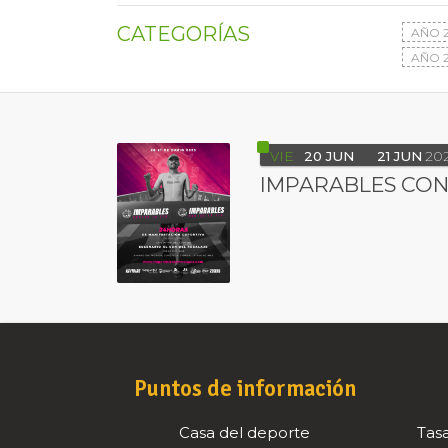
CATEGORÍAS
AÑO 
AÑO 2
VIE
20
JUN
21
JUN
20
IMPARABLES CONT
Puntos de información
Casa del deporte
Tasa