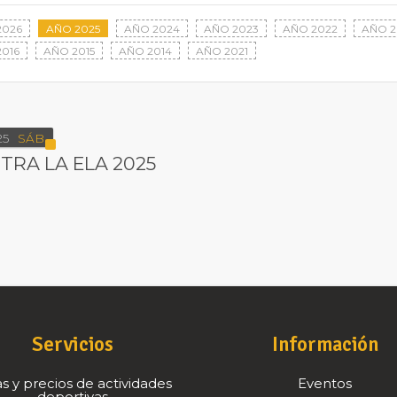
2026
AÑO 2025
AÑO 2024
AÑO 2023
AÑO 2022
AÑO 2
016
AÑO 2015
AÑO 2014
AÑO 2021
25
SÁB
RA LA ELA 2025
Servicios
Información
s y precios de actividades
Eventos