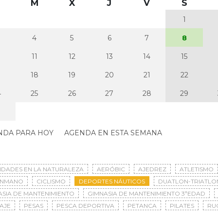
M
X
J
V
S
1
4
5
6
7
8
0
11
12
13
14
15
7
18
19
20
21
22
4
25
26
27
28
29
NDA PARA HOY
AGENDA EN ESTA SEMANA
VIDADES EN LA NATURALEZA
AERÓBIC
AJEDREZ
ATLETISMO
ONMANO
CICLISMO
DEPORTES NÁUTICOS
DUATLON-TRIATLO
ASIA DE MANTENIMIENTO
GIMNASIA DE MANTENIMIENTO 3ªEDAD
AJE
PESAS
PESCA DEPORTIVA
PETANCA
PILATES
RU