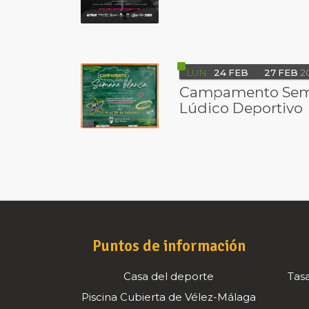
LUN
24
FEB
27
FEB
2
Campamento Sema
Lúdico Deportivo
Puntos de información
Casa del deporte
Tasa
Piscina Cubierta de Vélez-Málaga