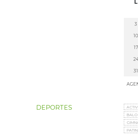
L
3
1
1
2
31
AGE
DEPORTES
ACTI
BAL
GIMN
PATIN