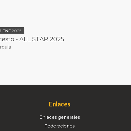
9
ENE
2025
esto - ALL STAR 2025
rquía
Enlaces
Enlaces generales
Federaciones