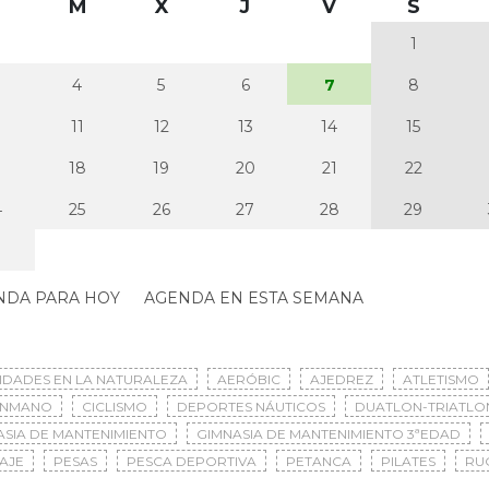
M
X
J
V
S
1
4
5
6
7
8
0
11
12
13
14
15
7
18
19
20
21
22
4
25
26
27
28
29
NDA PARA HOY
AGENDA EN ESTA SEMANA
VIDADES EN LA NATURALEZA
AERÓBIC
AJEDREZ
ATLETISMO
ONMANO
CICLISMO
DEPORTES NÁUTICOS
DUATLON-TRIATLO
ASIA DE MANTENIMIENTO
GIMNASIA DE MANTENIMIENTO 3ªEDAD
AJE
PESAS
PESCA DEPORTIVA
PETANCA
PILATES
RU