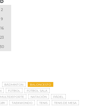
D
2
9
16
23
30
BÁDMINTON
BALONCESTO
N
FÚTBOL
FÚTBOL SALA
MULTIDEPORTE
NATACIÓN
PÁDEL
GBY
TAEKWONDO
TENIS
TENIS DE MESA