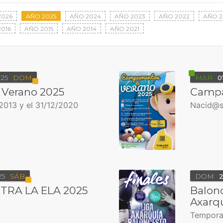
2026
AÑO 2025
AÑO 2024
AÑO 2023
AÑO 2022
AÑO 2
016
AÑO 2015
AÑO 2014
AÑO 2021
25
DOM
MAR
0
Verano 2025
Campa
2013 y el 31/12/2020
Nacid@s 
25
SÁB
DOM
2
RA LA ELA 2025
Balonc
Axarq
Tempora