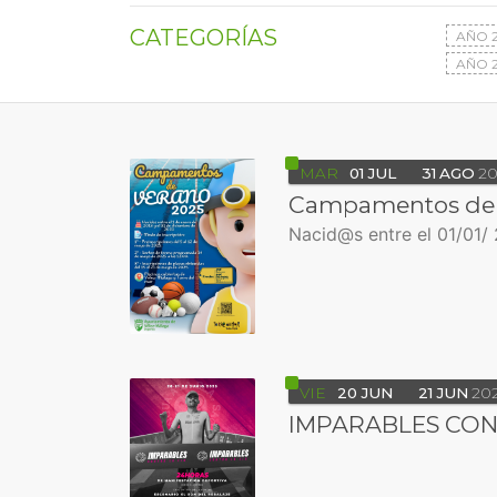
CATEGORÍAS
AÑO 
AÑO 2
MAR
01
JUL
31
AGO
20
Campamentos de 
Nacid@s entre el 01/01/ 
VIE
20
JUN
21
JUN
20
IMPARABLES CONT