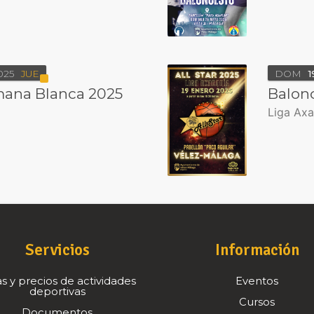
025
JUE
DOM
1
na Blanca 2025
Balonc
Liga Axa
Servicios
Información
s y precios de actividades
Eventos
deportivas
Cursos
Documentos