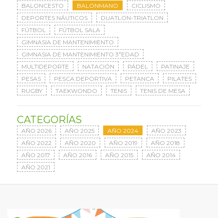
BALONCESTO
BALONMANO
CICLISMO
DEPORTES NÁUTICOS
DUATLON-TRIATLON
FÚTBOL
FÚTBOL SALA
GIMNASIA DE MANTENIMIENTO
GIMNASIA DE MANTENIMIENTO 3ªEDAD
MULTIDEPORTE
NATACIÓN
PÁDEL
PATINAJE
PESAS
PESCA DEPORTIVA
PETANCA
PILATES
RUGBY
TAEKWONDO
TENIS
TENIS DE MESA
CATEGORÍAS
AÑO 2026
AÑO 2025
AÑO 2024
AÑO 2023
AÑO 2022
AÑO 2020
AÑO 2019
AÑO 2018
AÑO 2017
AÑO 2016
AÑO 2015
AÑO 2014
AÑO 2021