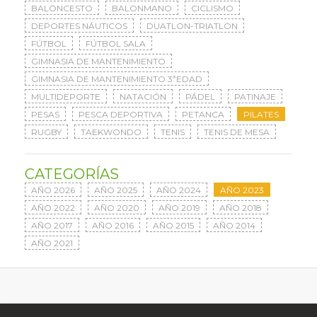
BALONCESTO
BALONMANO
CICLISMO
DEPORTES NÁUTICOS
DUATLON-TRIATLON
FÚTBOL
FÚTBOL SALA
GIMNASIA DE MANTENIMIENTO
GIMNASIA DE MANTENIMIENTO 3ªEDAD
MULTIDEPORTE
NATACIÓN
PÁDEL
PATINAJE
PESAS
PESCA DEPORTIVA
PETANCA
PILATES
RUGBY
TAEKWONDO
TENIS
TENIS DE MESA
CATEGORÍAS
AÑO 2026
AÑO 2025
AÑO 2024
AÑO 2023
AÑO 2022
AÑO 2020
AÑO 2019
AÑO 2018
AÑO 2017
AÑO 2016
AÑO 2015
AÑO 2014
AÑO 2021