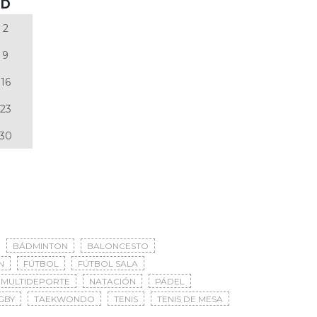
D
2
9
16
23
30
BÁDMINTON
BALONCESTO
N
FÚTBOL
FÚTBOL SALA
MULTIDEPORTE
NATACIÓN
PÁDEL
GBY
TAEKWONDO
TENIS
TENIS DE MESA