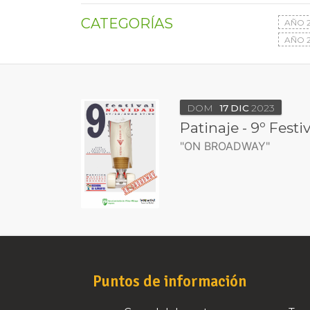
CATEGORÍAS
AÑO 
AÑO 2
DOM
17
DIC
2023
Patinaje - 9º Fest
"ON BROADWAY"
Puntos de información