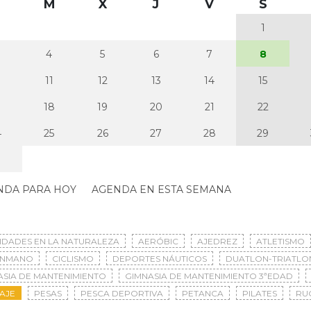
M
X
J
V
S
1
4
5
6
7
8
0
11
12
13
14
15
7
18
19
20
21
22
4
25
26
27
28
29
NDA PARA HOY
AGENDA EN ESTA SEMANA
VIDADES EN LA NATURALEZA
AERÓBIC
AJEDREZ
ATLETISMO
ONMANO
CICLISMO
DEPORTES NÁUTICOS
DUATLON-TRIATLO
ASIA DE MANTENIMIENTO
GIMNASIA DE MANTENIMIENTO 3ªEDAD
AJE
PESAS
PESCA DEPORTIVA
PETANCA
PILATES
RU