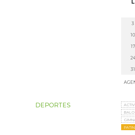
L
3
1
1
2
31
AGE
DEPORTES
ACTI
BAL
GIMN
PATIN