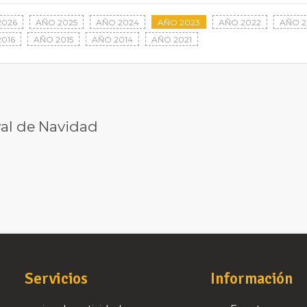
2026
AÑO 2025
AÑO 2024
AÑO 2023
AÑO 2022
AÑO 2
016
AÑO 2015
AÑO 2014
AÑO 2021
ival de Navidad
Servicios
Información